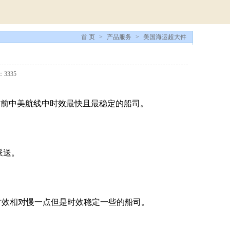
首 页
>
产品服务
>
美国海运超大件
3335
目前中美航线中时效最快且最稳定的船司。
派送。
时效相对慢一点但是时效稳定一些的船司。